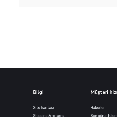
Bilgi
Müşteri hiz
Site haritası
Haberler
Shipping & returns
Son görüntülen