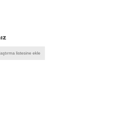
nız
laştırma listesine ekle