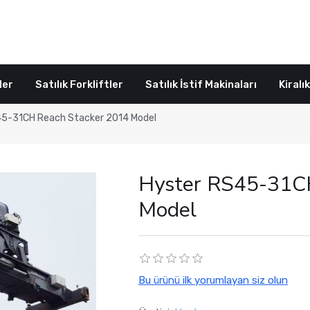
ler
Satılık Forkliftler
Satılık İstif Makinaları
Kiralı
45-31CH Reach Stacker 2014 Model
Hyster RS45-31C
Model
Bu ürünü ilk yorumlayan siz olun