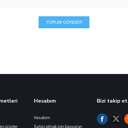
YORUM GÖNDER
metleri
Hesabım
Bizi takip et
Hesabım
en ürünler
Satıcı olmak için başvurun