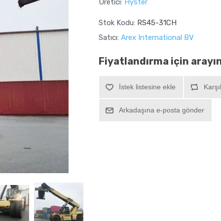
Üretici:
Hyster
Stok Kodu:
RS45-31CH
Satıcı:
Arex International BV
Fiyatlandırma için arayı
İstek listesine ekle
Karşı
Arkadaşına e-posta gönder