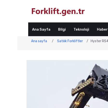
Ana Sayfa
Bilgi
Teknoloji
Haber
Ana sayfa
/
Satılık Forkliftler
/
Hyster RS