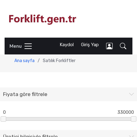
Kaydol
Giriş Yap
Menu
Ana sayfa
/
Satılık Forkliftler
Fiyata göre filtrele
0
330000
Üretici bilgisiyle filtrele