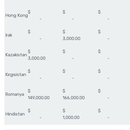
$
$
$
Hong Kong
-
-
-
$
$
$
Irak
-
3,000.00
-
$
$
$
Kazakistan
3,000.00
-
-
$
$
$
Kırgısistan
-
-
-
$
$
$
Romanya
149,000.00
166,000.00
-
$
$
$
Hindistan
-
1,000.00
-